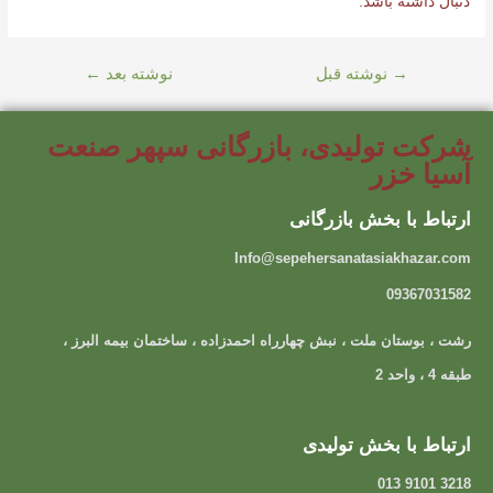
دنبال داشته باشد.
→
نوشته قبل
نوشته بعد
←
شرکت تولیدی، بازرگانی سپهر صنعت
آسیا خزر
ارتباط با بخش بازرگانی
Info@sepehersanatasiakhazar.com
09367031582
رشت ، بوستان ملت ، نبش چهارراه احمدزاده ، ساختمان بیمه البرز ،
طبقه 4 ، واحد 2
ارتباط با بخش تولیدی
3218 9101 013