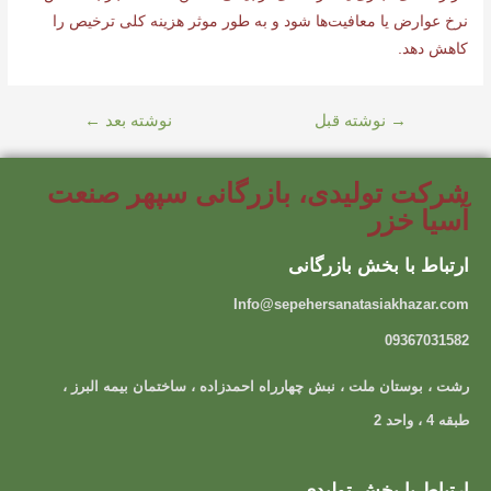
نرخ عوارض یا معافیت‌ها شود و به طور موثر هزینه کلی ترخیص را
کاهش دهد.
→
نوشته قبل
نوشته بعد
←
شرکت تولیدی، بازرگانی سپهر صنعت
آسیا خزر
ارتباط با بخش بازرگانی
Info@sepehersanatasiakhazar.com
09367031582
رشت ، بوستان ملت ، نبش چهارراه احمدزاده ، ساختمان بیمه البرز ،
طبقه 4 ، واحد 2
ارتباط با بخش تولیدی